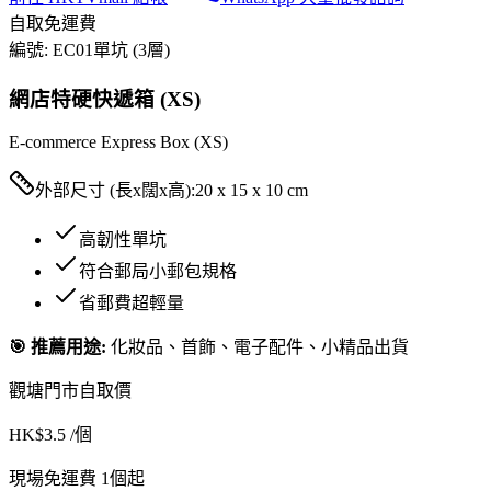
自取免運費
編號:
EC01
單坑 (3層)
網店特硬快遞箱 (XS)
E-commerce Express Box (XS)
外部尺寸 (長x闊x高):
20 x 15 x 10 cm
高韌性單坑
符合郵局小郵包規格
省郵費超輕量
🎯 推薦用途:
化妝品、首飾、電子配件、小精品出貨
觀塘門市自取價
HK$
3.5
/個
現場免運費 1個起