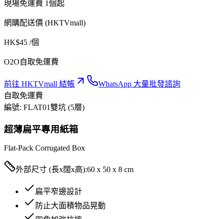
現場免運費 1個起
網購配送價 (HKTVmall)
HK$
45
/個
O2O自取免運費
前往 HKTVmall 結帳
WhatsApp 大量批發諮詢
自取免運費
編號:
FLAT01
雙坑 (5層)
超薄扁平專用紙箱
Flat-Pack Corrugated Box
外部尺寸 (長x闊x高):
60 x 50 x 8 cm
扁平窄邊設計
防止大面積物品晃動