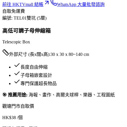
前往 HKTVmall 結帳
WhatsApp 大量批發諮詢
自取免運費
編號:
TEL01
雙坑 (5層)
高低可調子母伸縮箱
Telescopic Box
外部尺寸 (長x闊x高):
30 x 30 x 80~140 cm
長度自由伸縮
子母箱嵌套設計
專門保護超長物品
🎯 推薦用途:
海報、畫作、高爾夫球桿、樂器、工程圖紙
觀塘門市自取價
HK$
38
/個