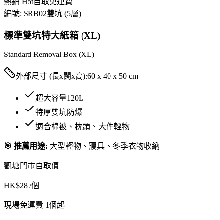
熱銷 Hot
自取免運費
編號:
SRB02
雙坑 (5層)
標準雙坑特大紙箱 (XL)
Standard Removal Box (XL)
外部尺寸 (長x闊x高):
60 x 40 x 50 cm
超大容量120L
特厚雙坑防爆
適合棉被、枕頭、大件輕物
🎯 推薦用途:
大型輕物、寢具、冬季衣物收納
觀塘門市自取價
HK$
28
/個
現場免運費 1個起