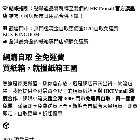
💡 結帳指引：
點擊產品將跳轉至我們的
HKTVmall 官方旗艦
店
結帳，可與超市日用品合併下單！
🏢 觀塘門市：無門檻現金自取更便宜
O2O自取免運費
BOX KINGDOM
👑 全港最齊全的紙箱專門店
網購免運費
網購自取
全免運費
買紙箱，就搵紙箱王國
無論是家庭搬屋、迷你倉存放，還是網店電商出貨、物流包
裝，我們提供全港最齊全尺寸的現貨紙箱。
與 HKTVmall 深
度合作
，網購小箱
支援全港 300+ 門市免運費自取，買一個都
免運
！滿額即享免費送貨上門。觀塘門市備有大量現貨，即買
即走，自取更享 8 折起優惠！
200+ 現貨尺寸