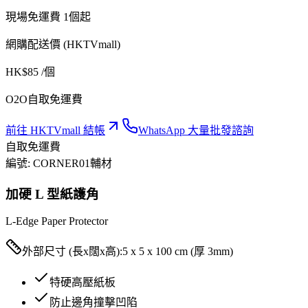
現場免運費 1個起
網購配送價 (HKTVmall)
HK$
85
/個
O2O自取免運費
前往 HKTVmall 結帳
WhatsApp 大量批發諮詢
自取免運費
編號:
CORNER01
輔材
加硬 L 型紙護角
L-Edge Paper Protector
外部尺寸 (長x闊x高):
5 x 5 x 100 cm (厚 3mm)
特硬高壓紙板
防止邊角撞擊凹陷