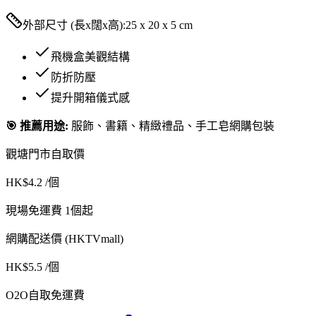
外部尺寸 (長x闊x高):
25 x 20 x 5 cm
飛機盒美觀結構
防折防壓
提升開箱儀式感
🎯 推薦用途:
服飾、書籍、精緻禮品、手工皂網購包裝
觀塘門市自取價
HK$
4.2
/個
現場免運費 1個起
網購配送價 (HKTVmall)
HK$
5.5
/個
O2O自取免運費