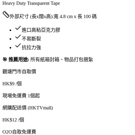
Heavy Duty Transparent Tape
外部尺寸 (長x闊x高):
寬 4.8 cm x 長 100 碼
進口高粘亞克力膠
不易斷裂
抗拉力強
🎯 推薦用途:
所有紙箱封箱、物品打包捆紮
觀塘門市自取價
HK$
9
/個
現場免運費 1個起
網購配送價 (HKTVmall)
HK$
12
/個
O2O自取免運費