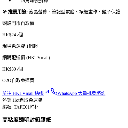
四角加強抗摔
🎯 推薦用途:
液晶螢幕、筆記型電腦、裱框畫作、鏡子保護
觀塘門市自取價
HK$
24
/個
現場免運費 1個起
網購配送價 (HKTVmall)
HK$
30
/個
O2O自取免運費
前往 HKTVmall 結帳
WhatsApp 大量批發諮詢
熱銷 Hot
自取免運費
編號:
TAPE01
輔材
高粘度透明封箱膠紙