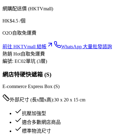
網購配送價 (HKTVmall)
HK$
4.5
/個
O2O自取免運費
前往 HKTVmall 結帳
WhatsApp 大量批發諮詢
熱銷 Hot
自取免運費
編號:
EC02
單坑 (3層)
網店特硬快遞箱 (S)
E-commerce Express Box (S)
外部尺寸 (長x闊x高):
30 x 20 x 15 cm
抗壓加強型
適合多數網店商品
標準物流尺寸