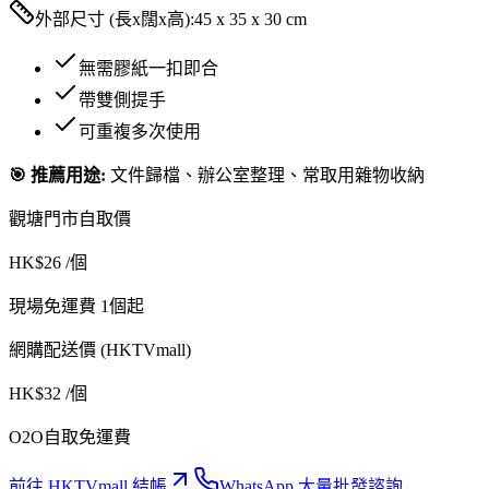
外部尺寸 (長x闊x高):
45 x 35 x 30 cm
無需膠紙一扣即合
帶雙側提手
可重複多次使用
🎯 推薦用途:
文件歸檔、辦公室整理、常取用雜物收納
觀塘門市自取價
HK$
26
/個
現場免運費 1個起
網購配送價 (HKTVmall)
HK$
32
/個
O2O自取免運費
前往 HKTVmall 結帳
WhatsApp 大量批發諮詢