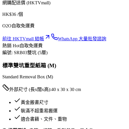
網購配送價 (HKTVmall)
HK$
36
/個
O2O自取免運費
前往 HKTVmall 結帳
WhatsApp 大量批發諮詢
熱銷 Hot
自取免運費
編號:
SRB03
雙坑 (5層)
標準雙坑重型紙箱 (M)
Standard Removal Box (M)
外部尺寸 (長x闊x高):
40 x 30 x 30 cm
黃金搬書尺寸
裝滿不超重易搬運
適合書籍、文件、重物