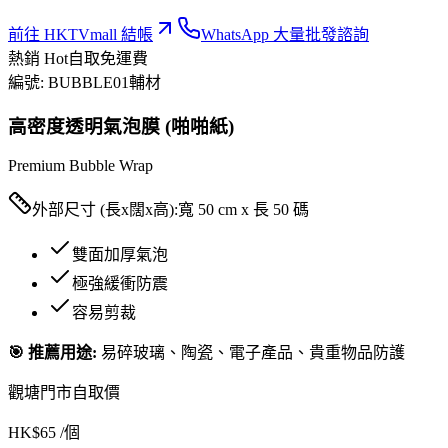
前往 HKTVmall 結帳
WhatsApp 大量批發諮詢
熱銷 Hot
自取免運費
編號:
BUBBLE01
輔材
高密度透明氣泡膜 (啪啪紙)
Premium Bubble Wrap
外部尺寸 (長x闊x高):
寬 50 cm x 長 50 碼
雙面加厚氣泡
極強緩衝防震
容易剪裁
🎯 推薦用途:
易碎玻璃、陶瓷、電子產品、貴重物品防護
觀塘門市自取價
HK$
65
/個